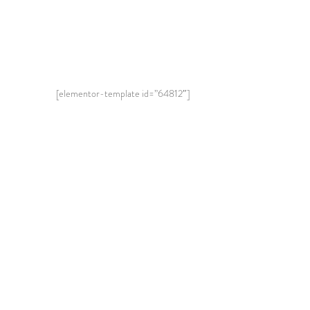
[elementor-template id=”64812″]