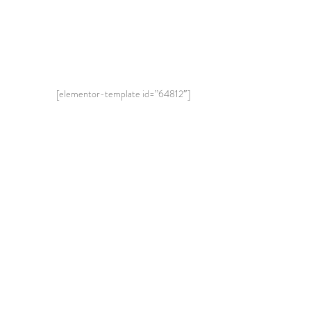
[elementor-template id=”64812″]