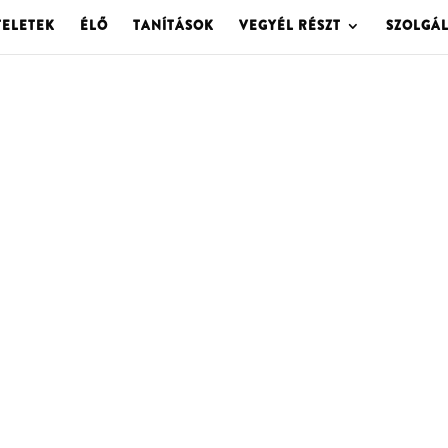
TELETEK
ÉLŐ
TANÍTÁSOK
VEGYÉL RÉSZT
SZOLGÁ
OLGOTA ARCHÍVU