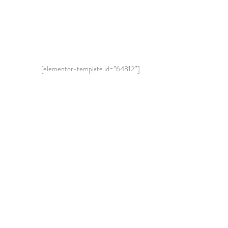
[elementor-template id=”64812″]