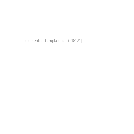
[elementor-template id=”64812″]