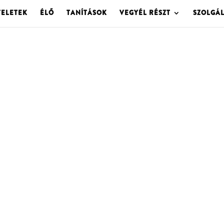
TELETEK
ÉLŐ
TANÍTÁSOK
VEGYÉL RÉSZT
SZOLGÁ
OLGOTA ARCHÍVU