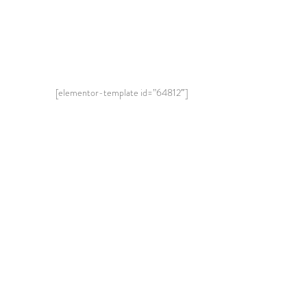
[elementor-template id=”64812″]