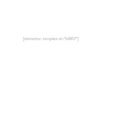
[elementor-template id=”64812″]