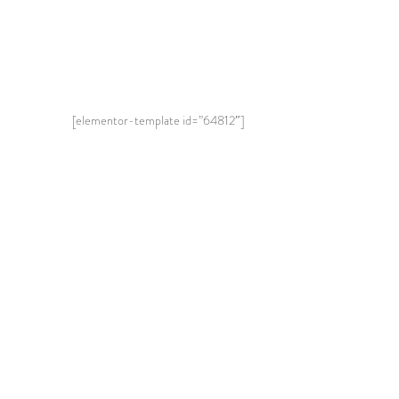
[elementor-template id=”64812″]