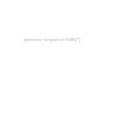
[elementor-template id=”64812″]