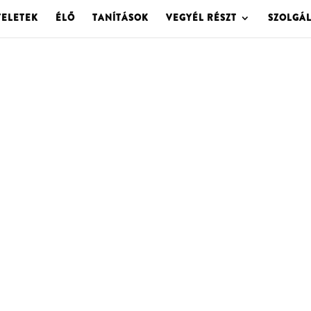
TELETEK
ÉLŐ
TANÍTÁSOK
VEGYÉL RÉSZT
SZOLGÁ
OLGOTA ARCHÍVU