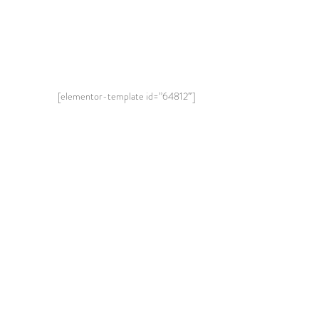
[elementor-template id=”64812″]