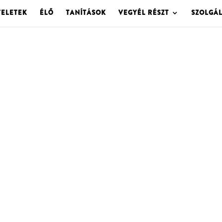
TELETEK
ÉLŐ
TANÍTÁSOK
VEGYÉL RÉSZT
SZOLGÁ
OLGOTA ARCHÍVU