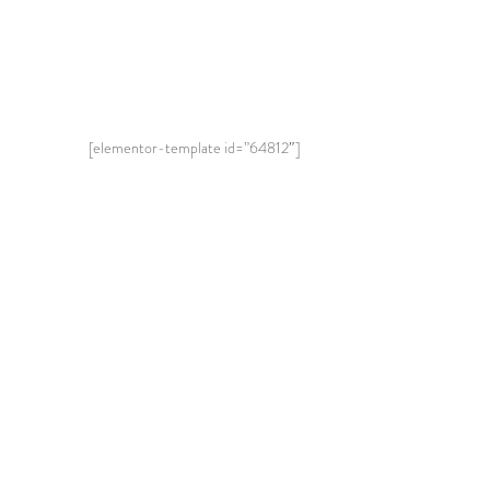
[elementor-template id=”64812″]