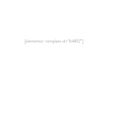
[elementor-template id=”64812″]