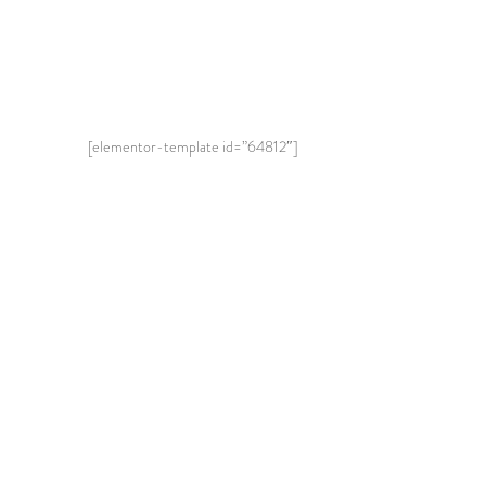
[elementor-template id=”64812″]