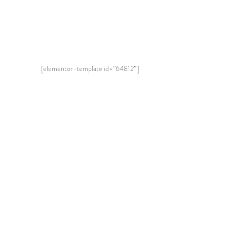
[elementor-template id=”64812″]