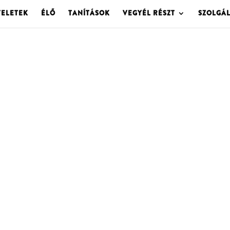
TELETEK
ÉLŐ
TANÍTÁSOK
VEGYÉL RÉSZT
SZOLGÁ
OLGOTA ARCHÍVU