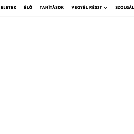
TELETEK
ÉLŐ
TANÍTÁSOK
VEGYÉL RÉSZT
SZOLGÁ
OLGOTA ARCHÍVU