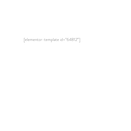
[elementor-template id=”64812″]