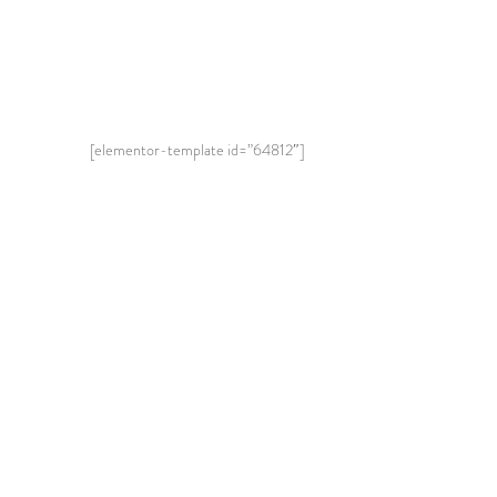
[elementor-template id=”64812″]