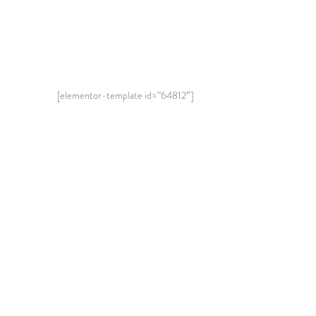
[elementor-template id=”64812″]