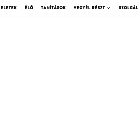
TELETEK
ÉLŐ
TANÍTÁSOK
VEGYÉL RÉSZT
SZOLGÁ
OLGOTA ARCHÍVU