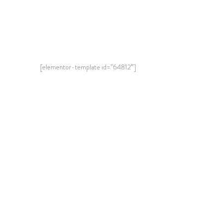
[elementor-template id=”64812″]