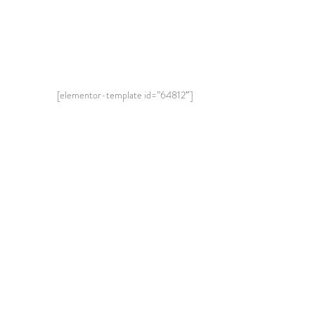
[elementor-template id=”64812″]