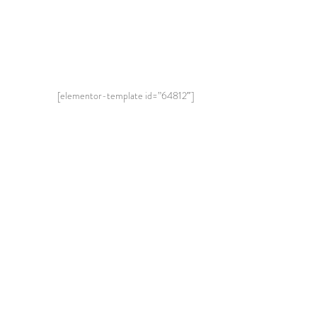
[elementor-template id=”64812″]