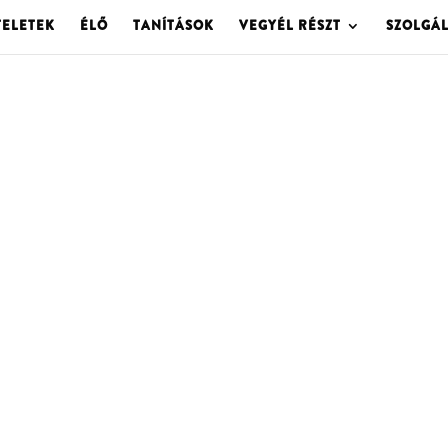
TELETEK
ÉLŐ
TANÍTÁSOK
VEGYÉL RÉSZT
SZOLGÁ
OLGOTA ARCHÍVU