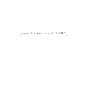
[elementor-template id=”64812″]