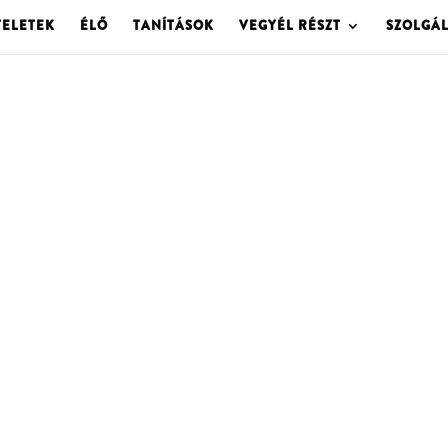
TELETEK
ÉLŐ
TANÍTÁSOK
VEGYÉL RÉSZT
SZOLGÁ
OLGOTA ARCHÍVU