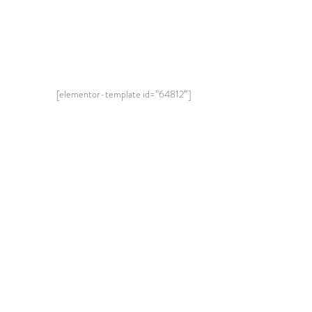
[elementor-template id=”64812″]