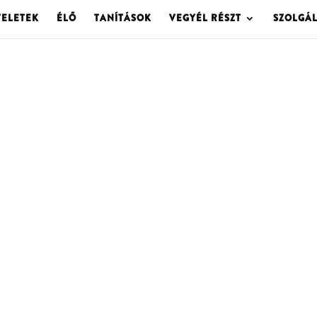
TELETEK
ÉLŐ
TANÍTÁSOK
VEGYÉL RÉSZT
SZOLGÁ
OLGOTA ARCHÍVU