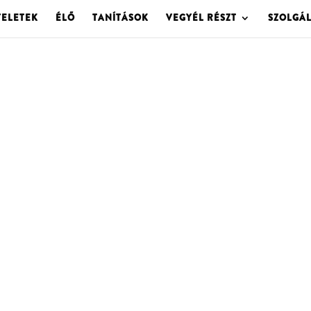
TELETEK
ÉLŐ
TANÍTÁSOK
VEGYÉL RÉSZT
SZOLGÁ
OLGOTA ARCHÍVU