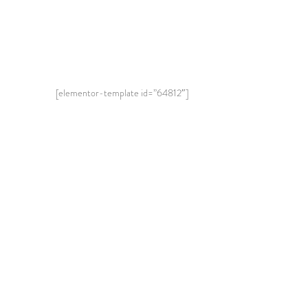
[elementor-template id=”64812″]