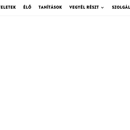
TELETEK
ÉLŐ
TANÍTÁSOK
VEGYÉL RÉSZT
SZOLGÁ
OLGOTA ARCHÍVU