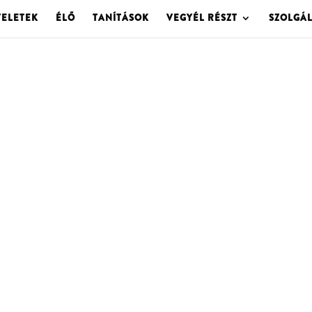
TELETEK
ÉLŐ
TANÍTÁSOK
VEGYÉL RÉSZT
SZOLGÁ
OLGOTA ARCHÍVU