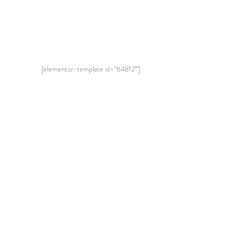
[elementor-template id=”64812″]