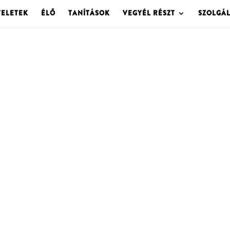
TELETEK
ÉLŐ
TANÍTÁSOK
VEGYÉL RÉSZT
SZOLGÁ
OLGOTA ARCHÍVU