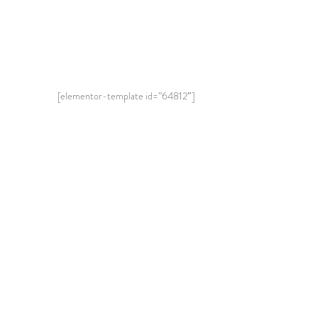
[elementor-template id=”64812″]