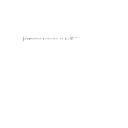
[elementor-template id=”64812″]