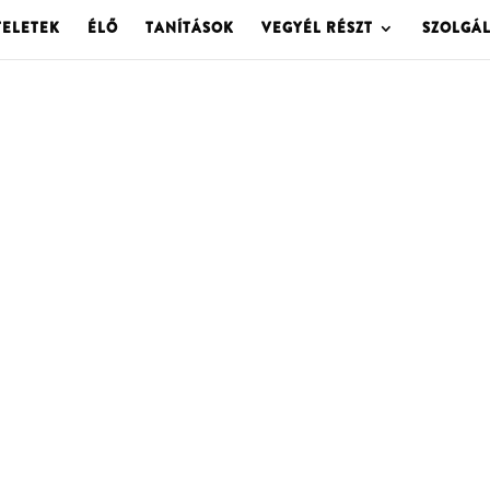
TELETEK
ÉLŐ
TANÍTÁSOK
VEGYÉL RÉSZT
SZOLGÁ
OLGOTA ARCHÍVU