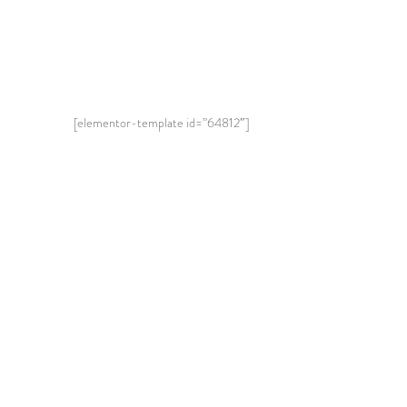
[elementor-template id=”64812″]