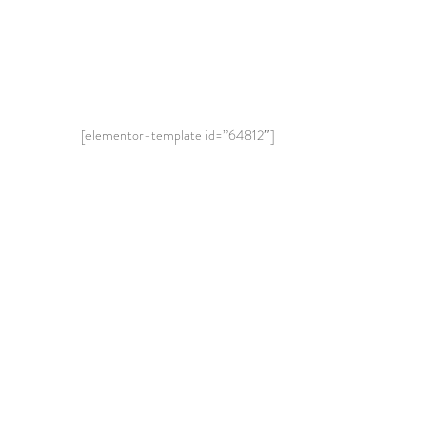
[elementor-template id=”64812″]