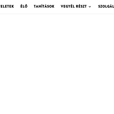
TELETEK
ÉLŐ
TANÍTÁSOK
VEGYÉL RÉSZT
SZOLGÁ
OLGOTA ARCHÍVU