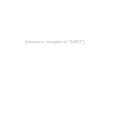
[elementor-template id=”64812″]