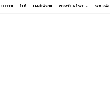
TELETEK
ÉLŐ
TANÍTÁSOK
VEGYÉL RÉSZT
SZOLGÁ
OLGOTA ARCHÍVU