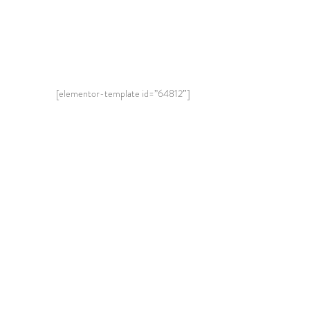
[elementor-template id=”64812″]