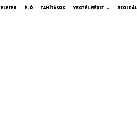
TELETEK
ÉLŐ
TANÍTÁSOK
VEGYÉL RÉSZT
SZOLGÁ
OLGOTA ARCHÍVU