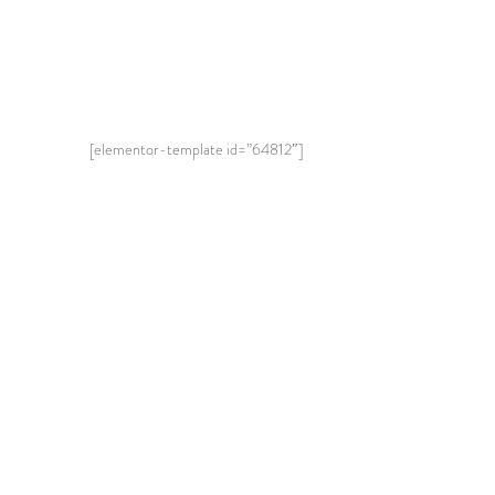
[elementor-template id=”64812″]