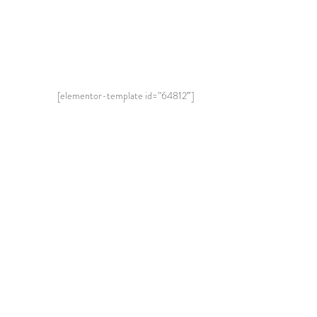
[elementor-template id=”64812″]