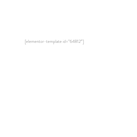
[elementor-template id=”64812″]